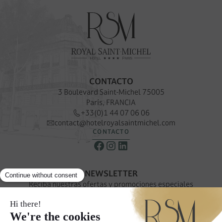
CONTACTO
3 Boulevard Saint-Michel 75005
París, FRANCIA
+33(0)1 44 07 06 06
contact@hotelroyalsaintmichel.com
CONTACTO
NEWSLETTER
Reciba nuestras ofertas y promociones especiales
SUSCRÍBASE A NUESTRA NEWSLETTER