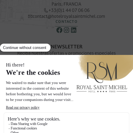
París, FRANCIA
+33(0)1 44 07 06 06
contact@hotelroyalsaintmichel.com
CONTACTO
NEWSLETTER
Reciba nuestras ofertas y promociones especiales
SUSCRÍBASE A NUESTRA NEWSLETTER
LAS PÁGINAS
Hotel
Habitaciones
Barrio
Galería
Ofertas
Blog
Social Wall
Contacto y acceso