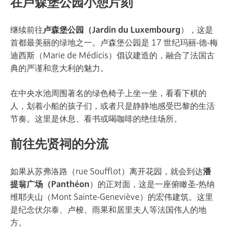
在卢森堡公园小憩片刻
继续前往
卢森堡公园（Jardin du Luxembourg
），这是
首都最美丽的绿地之一。卢森堡公园是 17 世纪玛丽-德-梅
迪西斯（Marie de Médicis）倡议建造的，融合了法国古
典的严谨和意大利的魅力。
在中央水池周围著名的绿色椅子上坐一坐，看看下棋的
人，划着小船的孩子们，或者只是静静地感受巴黎的生活
节奏。这里是休息、看书或喝咖啡的绝佳场所。
前往先贤祠的分流
如果从苏弗洛路（rue Soufflot）离开花园，就会到达
潘
提翁广场（Panthéon
）的正对面，这是一座俯瞰圣-热纳
维耶夫山（Mont Sainte-Geneviève）的宏伟建筑。这里
是纪念伏尔泰、卢梭、雨果和居里夫人等法国伟人的地
方。