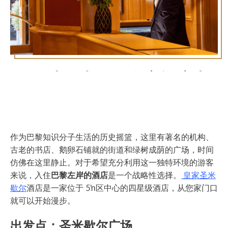
行程 从圣米歇尔皇家酒店出
发漫步拉丁区
漫步
拉丁区
，您会发现这里是巴黎最具活力的灵魂所在。
作为巴黎知识分子生活的历史摇篮，这里有著名的机构、
古老的书店、鹅卵石铺就的街道和绿树成荫的广场，时间
仿佛在这里静止。对于希望充分利用这一独特环境的游客
来说，入住
巴黎左岸的酒店
是一个战略性选择。
皇家圣米
歇尔
酒店是一家位于 5ŉ区中心的四星级酒店，从您家门口
就可以开始漫步。
出发点：圣米歇尔广场