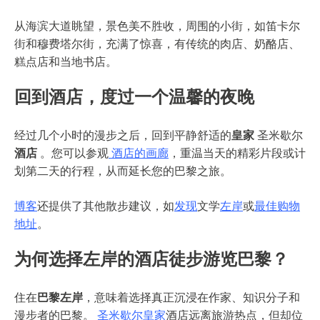
从海滨大道眺望，景色美不胜收，周围的小街，如笛卡尔
街和穆费塔尔街，充满了惊喜，有传统的肉店、奶酪店、
糕点店和当地书店。
回到酒店，度过一个温馨的夜晚
经过几个小时的漫步之后，回到平静舒适的
皇家
圣米歇尔
酒店
。您可以参观
酒店的画廊
，重温当天的精彩片段或计
划第二天的行程，从而延长您的巴黎之旅。
博客
还提供了其他散步建议，如
发现
文学
左岸
或
最佳购物
地址
。
为何选择左岸的酒店徒步游览巴黎？
住在
巴黎左岸
，意味着选择真正沉浸在作家、知识分子和
漫步者的巴黎。
圣米歇尔皇家
酒店远离旅游热点，但却位