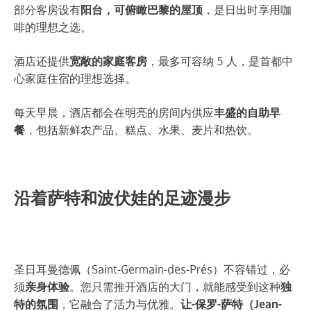
部分客房设有
阳台，可俯瞰巴黎的屋顶
，是日出时享用咖
啡的理想之选。
酒店还提供
宽敞的家庭客房
，最多可容纳 5 人，是首都中
心家庭住宿的理想选择。
每天早晨，酒店都会在明亮的房间内供应
丰盛的自助早
餐
，包括新鲜农产品、糕点、水果、麦片和热饮。
沿着萨特和波伏娃的足迹漫步
圣日耳曼德佩（Saint-Germain-des-Prés）不容错过，必
须
亲身体验
。您只需推开酒店的大门，就能感受到这种
独
特的氛围
，它融合了活力与优雅。
让-保罗-萨特（Jean-