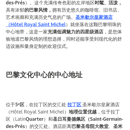
des-Prés
）。这个充满传奇色彩的左岸地区
时髦、活泼，
具有浓郁
的巴黎风情，
拥有历史悠久的咖啡馆、旧书店、
艺术画廊和充满历史气息的广场。
圣米歇尔皇家酒店
（Hôtel Royal Saint Michel
）就坐落在这颗巴黎明珠的
中心地带，这是一家
充满低调魅力的四星级酒店
，是您体
验地道巴黎风情的理想选择，同时还能享受到现代化的舒
适设施和量身定制的欢迎仪式。
巴黎文化中心的中心地址
位于
5ᵉ区
，在拉丁区的交汇处
拉丁区
圣米歇尔皇家酒店
（Hôtel Royal Saint Michel）
地理位置优越
，位于拉丁
区（Latin
Quarter
）和
圣日耳曼德佩区（Saint-Germain-
des-Prés
）的交汇处。酒店距离
巴黎圣母院大教堂
、
圣米