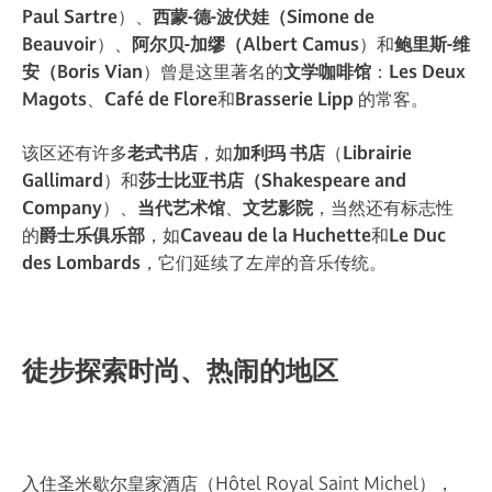
Paul Sartre
）、
西蒙-德-波伏娃（Simone de
Beauvoir
）、
阿尔贝-加缪（Albert Camus
）和
鲍里斯-维
安（Boris Vian
）曾是这里著名的
文学咖啡馆
：
Les Deux
Magots
、
Café de Flore
和
Brasserie Lipp
的常客。
该区还有许多
老式书店
，如
加利玛
书店
（
Librairie
Gallimard
）和
莎士比亚书店（Shakespeare and
Company
）、
当代艺术馆
、
文艺影院
，当然还有标志性
的
爵士乐俱乐部
，如
Caveau de la Huchette
和
Le Duc
des Lombards
，它们延续了左岸的音乐传统。
徒步探索时尚、热闹的地区
入住圣米歇尔皇家酒店（Hôtel Royal Saint Michel），