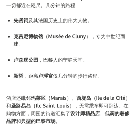
一切都近在咫尺。几分钟的路程
先贤祠
及其法国历史上的伟大人物。
克吕尼博物馆（Musée de Cluny
），专为中世纪而
建。
卢森堡公园
，巴黎人的宁静天堂。
新桥
，距离
卢浮宫
仅几分钟的步行路程。
酒店还毗邻
玛莱区（
Marais
）、
西堤岛（Ile de la Cité
）
和
圣路易岛（Ile Saint-Louis
），无需乘车即可到达。在
购物方面，周围的街道汇集了
设计师精品店
、
低调的奢侈
品牌
和
典型的巴黎市场
。