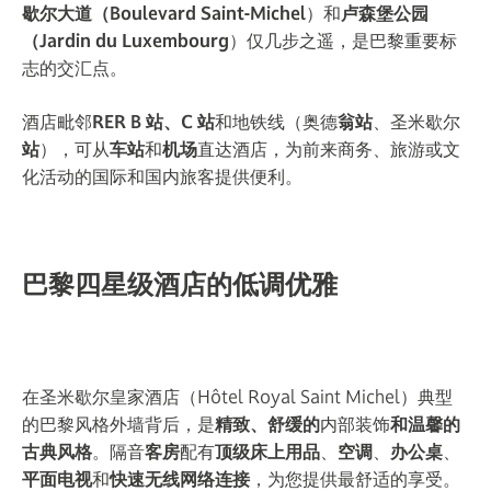
歇尔大道（Boulevard Saint-Michel
）和
卢森堡公园
（Jardin du Luxembourg
）仅几步之遥，是巴黎重要标
志的交汇点。
酒店毗邻
RER B 站、C 站
和地铁线（奥德
翁站
、圣米歇尔
站
），可从
车站
和
机场
直达酒店，为前来商务、旅游或文
化活动的国际和国内旅客提供便利。
巴黎四星级酒店的低调优雅
在圣米歇尔皇家酒店（Hôtel Royal Saint Michel）典型
的巴黎风格外墙背后，是
精致、舒缓的
内部装饰
和温馨的
古典风格
。隔音
客房
配有
顶级床上用品
、
空调
、
办公桌
、
平面电视
和
快速无线网络连接
，为您提供最舒适的享受。