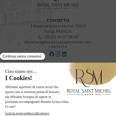
CONTATTO
3 Boulevard Saint-Michel 75005
Parigi, FRANCIA
+33(0)1 44 07 06 06
contact@hotelroyalsaintmichel.com
CONTATTO
NEWSLETTER
Ricevere le nostre offerte e promozioni speciali
ISCRIVITI ALLA NOSTRA NEWSLETTER
LE PAGINE
Il nostro hotel
Camere
Quartiere
Galleria