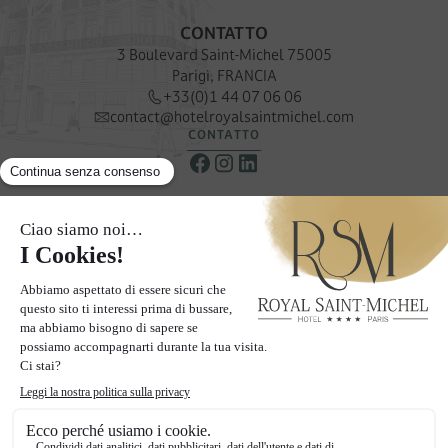
CONTATTO
3 Boulevard Saint-Michel 75005
Parigi, FRANCIA
+33(0)1 44 07 06 06
contact@hotelroyalsaintmichel.com
CONTATTO
NEWSLETTER
Ricevere le nostre offerte e promozioni speciali
ISCRIVITI ALLA NOSTRA NEWSLETTER
LE PAGINE
Il nostro hotel
Camere
Quartiere
Galleria
Offerte
Blog