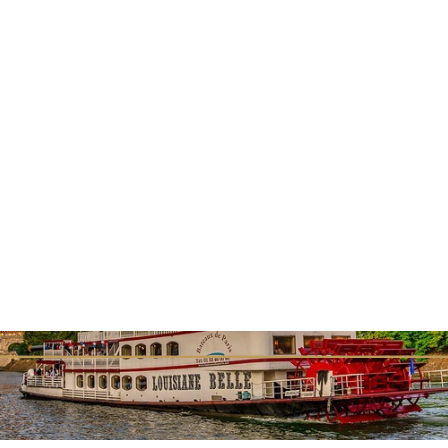
, il nostro hotel vi offre un'esperienza impareggiabile proprio ne
tà. Godetevi il comfort moderno, il servizio personalizzato e una
le per scoprire la Città della Luce al suo meglio.