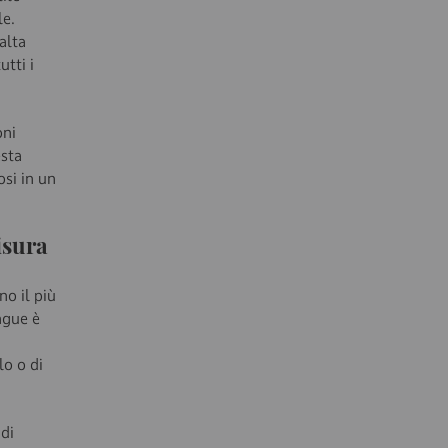
le.
alta
tti i
oni
esta
osi in un
isura
no il più
ngue è
lo o di
 di