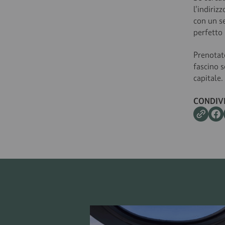
l'indiriz
con un s
perfetto 
Prenotate
fascino 
capitale.
CONDIV