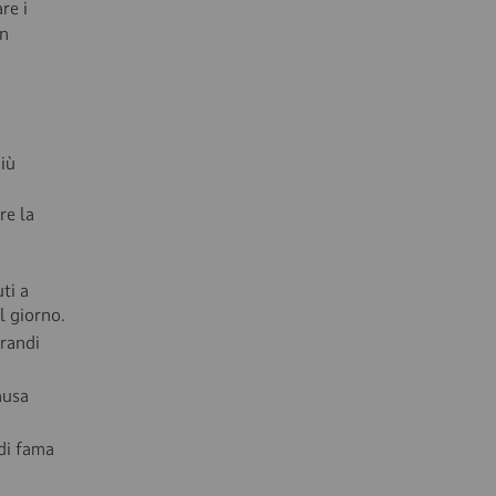
re i
in
più
re la
ti a
l giorno.
grandi
ausa
di fama