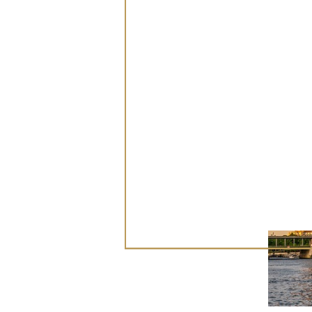
culturale
della cit
ecceziona