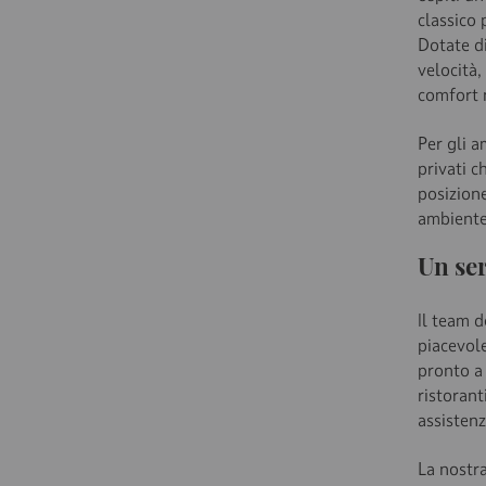
classico 
Dotate d
velocità,
comfort n
Per gli a
privati c
posizione
ambiente
Un se
Il team d
piacevole
pronto a 
ristorant
assistenz
La nostra