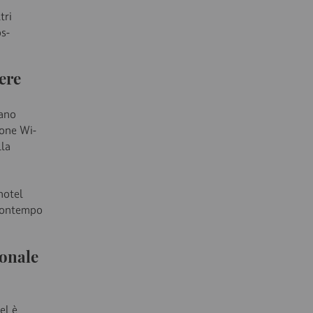
tri
ps-
cere
cano
sione Wi-
lla
hotel
 contempo
ionale
el è