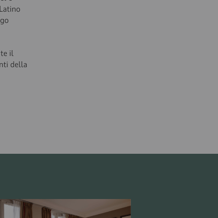
 Latino
ogo
te il
ti della