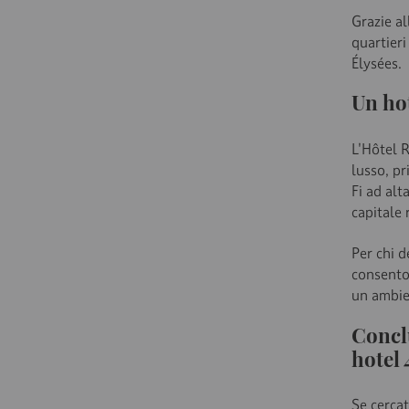
Grazie al
quartier
Élysées.
Un hot
L'Hôtel 
lusso, pr
Fi ad alt
capitale 
Per chi d
consento
un ambien
Concl
hotel 
Se cercat