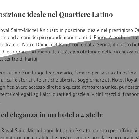
sizione ideale nel Quartiere Latino
oyal Saint-Michel è situato in posizione ideale nel prestigioso Q
icino ad alcuni dei più grandi monumenti di Parigi. A pochi minut
ttedrale di Notre-Dame, dal Pantheon e dalla Senna, il nostro hot
di esplorare facilmente la città, approfittando della ricchezza c
el centro di Parigi.
iere Latino è un luogo leggendario, famoso per la sua atmosfera
 i caffè storici e le antiche librerie. Soggiornare all'Hôtel Royal
ignifica avere accesso diretto a questa atmosfera unica, pur ess
ente collegati agli altri quartieri grazie ai vicini mezzi di traspo
.
ed eleganza in un hotel a 4 stelle
 Royal Saint-Michel ogni dettaglio è stato pensato per offrire ai 
n soggiorno memorabile. Le nostre camere, arredate con cura in st