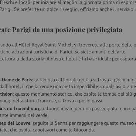
freschi e locali, per iniziare al meglio la giornata prima di esplora
 Parigi. Se preferite un dolce risveglio, offriamo anche il servizio 
ate Parigi da una posizione privilegiata
ndo all'Hôtel Royal Saint-Michel, vi troverete alle porte delle 
che attrazioni turistiche di Parigi. Se siete amanti dell'arte,
itettura o della storia, il nostro hotel è la base ideale per esplora
-Dame de Paris
: la famosa cattedrale gotica si trova a pochi minu
dall'hotel, il che la rende una meta imperdibile a qualsiasi ora de
nthéon
: questo monumento storico, che ospita le tombe dei più 
aggi della storia francese, si trova a pochi passi.
dins du Luxembourg
: il luogo ideale per una passeggiata o una p
sante immersi nel verde.
seo del Louvre
: seguite la Senna per raggiungere questo museo 
ale, che ospita capolavori come la Gioconda.