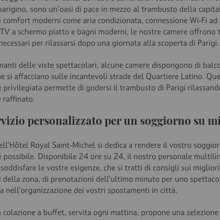
parigino, sono un'oasi di pace in mezzo al trambusto della capita
i comfort moderni come aria condizionata, connessione Wi-Fi ad 
 TV a schermo piatto e bagni moderni, le nostre camere offrono tu
ecessari per rilassarsi dopo una giornata alla scoperta di Parigi.
manti delle viste spettacolari, alcune camere dispongono di balc
he si affacciano sulle incantevoli strade del Quartiere Latino. Qu
 privilegiata permette di godersi il trambusto di Parigi rilassand
 raffinato.
rvizio personalizzato per un soggiorno su m
ell'Hôtel Royal Saint-Michel si dedica a rendere il vostro soggior
 possibile. Disponibile 24 ore su 24, il nostro personale multili
soddisfare le vostre esigenze, che si tratti di consigli sui migliori
i della zona, di prenotazioni dell'ultimo minuto per uno spettaco
a nell'organizzazione dei vostri spostamenti in città.
 colazione a buffet, servita ogni mattina, propone una selezione