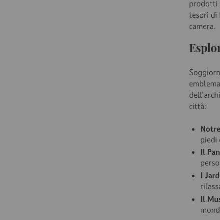
prodotti 
tesori di
camera.
Esplor
Soggiorna
emblemati
dell'arch
città:
Notre
piedi 
Il Pa
person
I Jar
rilas
Il Mu
mondi