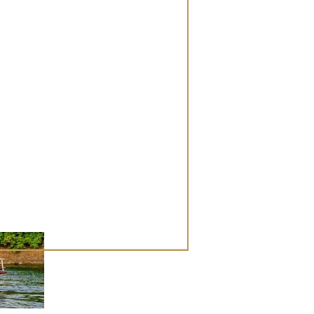
l centro
 posizione