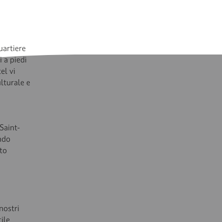
uartiere
i a piedi
el vi
ulturale e
 Saint-
endo
rto
nostri
ile