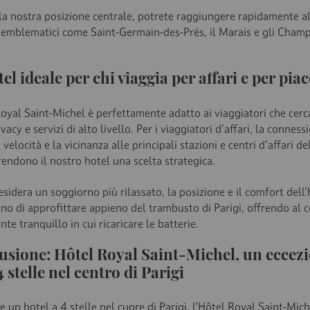
la nostra posizione centrale, potrete raggiungere rapidamente al
i emblematici come Saint-Germain-des-Prés, il Marais e gli Cham
el ideale per chi viaggia per affari e per pia
Royal Saint-Michel è perfettamente adatto ai viaggiatori che cer
ivacy e servizi di alto livello. Per i viaggiatori d'affari, la connes
a velocità e la vicinanza alle principali stazioni e centri d'affari de
rendono il nostro hotel una scelta strategica.
esidera un soggiorno più rilassato, la posizione e il comfort dell'
no di approfittare appieno del trambusto di Parigi, offrendo al
te tranquillo in cui ricaricare le batterie.
usione: Hôtel Royal Saint-Michel, un eccez
4 stelle nel centro di Parigi
e un hotel a 4 stelle nel cuore di Parigi, l'Hôtel Royal Saint-Mich