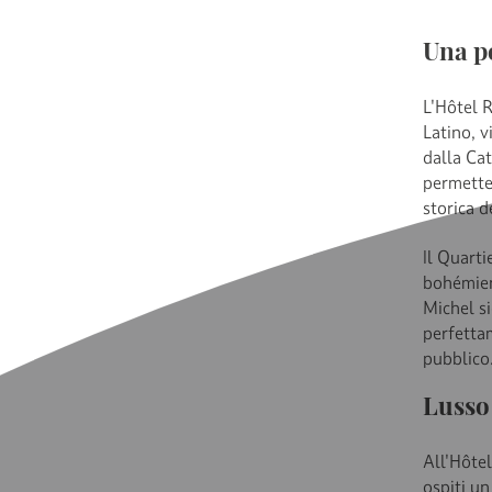
Una po
L'Hôtel R
Latino, v
dalla Ca
permette 
storica d
Il Quart
bohémien,
Michel s
perfettam
pubblico
Lusso 
All'Hôtel
ospiti u