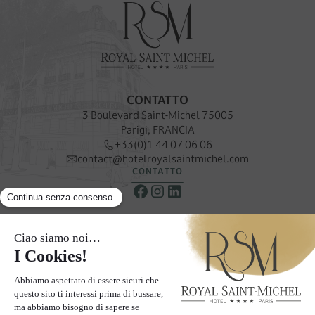
CONTATTO
3 Boulevard Saint-Michel 75005
Parigi, FRANCIA
+33(0)1 44 07 06 06
contact@hotelroyalsaintmichel.com
CONTATTO
NEWSLETTER
Ricevere le nostre offerte e promozioni speciali
ISCRIVITI ALLA NOSTRA NEWSLETTER
LE PAGINE