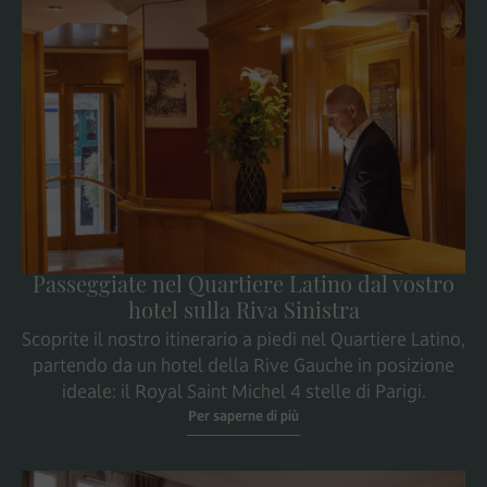
Passeggiate nel Quartiere Latino dal vostro
hotel sulla Riva Sinistra
Scoprite il nostro itinerario a piedi nel Quartiere Latino,
partendo da un hotel della Rive Gauche in posizione
ideale: il Royal Saint Michel 4 stelle di Parigi.
Per saperne di più