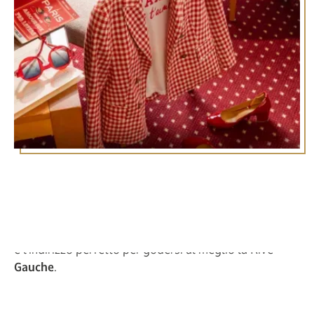
Questo
hotel boutique a 4 stelle nel centro di Parigi
incarna eleganza e comfort e si trova a pochi passi dai
monumenti più famosi della capitale. Che siate in
viaggio per affari o per piacere, il
Royal Saint-Michel
è l'indirizzo perfetto per godersi al meglio la Rive
Gauche
.