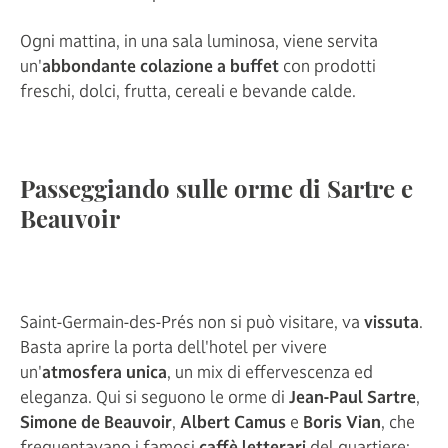
Ogni mattina, in una sala luminosa, viene servita
un'
abbondante colazione a buffet
con prodotti
freschi, dolci, frutta, cereali e bevande calde.
Passeggiando sulle orme di Sartre e
Beauvoir
Saint-Germain-des-Prés non si può visitare, va
vissuta
.
Basta aprire la porta dell'hotel per vivere
un'
atmosfera unica
, un mix di effervescenza ed
eleganza. Qui si seguono le orme di
Jean-Paul Sartre
,
Simone de Beauvoir
,
Albert Camus
e
Boris Vian
, che
frequentavano i famosi
caffè letterari
del quartiere: