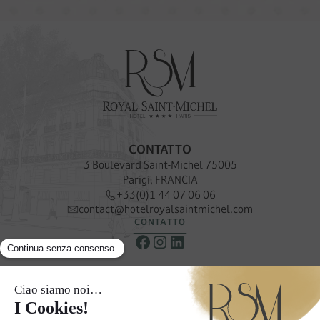
CONTATTO
3 Boulevard Saint-Michel 75005
Parigi, FRANCIA
+33(0)1 44 07 06 06
contact@hotelroyalsaintmichel.com
CONTATTO
NEWSLETTER
Ricevere le nostre offerte e promozioni speciali
ISCRIVITI ALLA NOSTRA NEWSLETTER