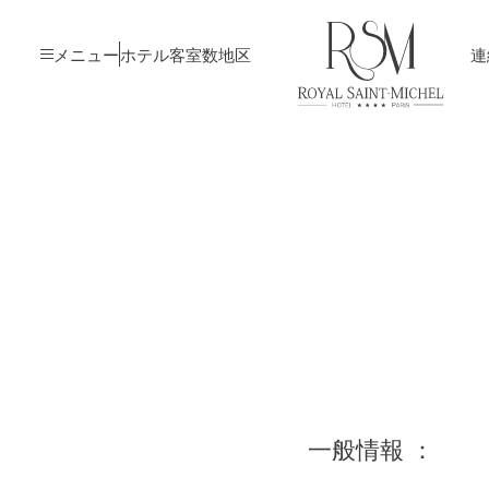
メニュー
ホテル
客室数
地区
連
一般情報 ：