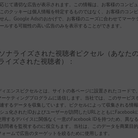
応じて適切な広告が表示されます。この情報は、お客様のコンピ
このクッキーは個人情報を特定するものではなく、お客様のコン
ん。Google Adsのおかげで、お客様のニーズに合わせてマー
ールする可能性の高い広告のみを表示することができます。
：パーソナライズされた視聴者ピクセル（あな
ライズされた視聴者）：
ムオーディエンスピクセルとは、サイトの各ページに設置されたコード
okのマーケティングプログラムに送信します。当社では、このサービ
連するデータを収集しています。ピクセルによって収集される情
ュ化されたIDおよびユーザーが訪問したURLとともにFaceboo
、使用するデバイスに関係なく一意のFacebook IDを持つため、異
訪問者を監視するのに役立ちます。当社は、このデータを商業目
ットフォームで広告のターゲットを絞るために使用します。