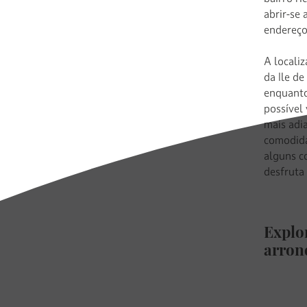
abrir-se
endereço
A locali
da Ile de
enquanto
possível 
mais adi
comodida
alguns c
desfruta
Explor
arron