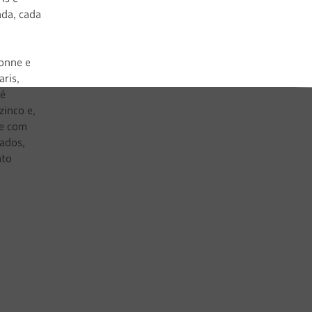
ada, cada
bonne e
aris,
 é
zinco e,
se com
ados,
nto