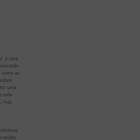
ar: é uma
contrarão
m como as
cordam
ito: uma
a sala
s, mas
s
mânticas,
ém muito