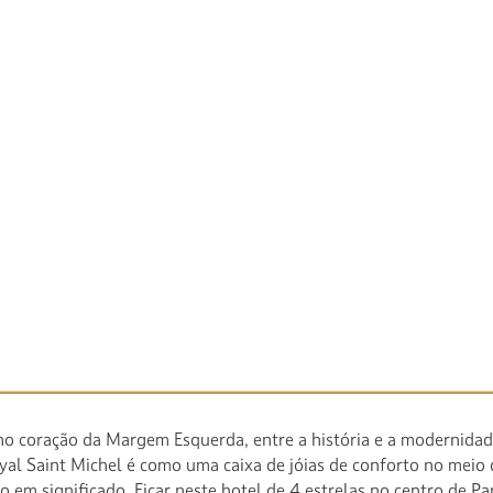
dia no Royal Saint Michel
Hotel Royal Saint Michel
significa mergulhar no coração de um 
mais emblemáticos da capital: o 5º arrondissement de Paris, tam
o como o Quartier Latin. Combinando história, cultura, charme
ónico e vivacidade contemporânea, este bairro oferece uma exper
e autêntica e refinada.
el de 4 estrelas no coração de Paris
no coração da Margem Esquerda, entre a história e a modernidad
yal Saint Michel é como uma caixa de jóias de conforto no meio
co em significado. Ficar neste hotel de 4 estrelas no centro de Par