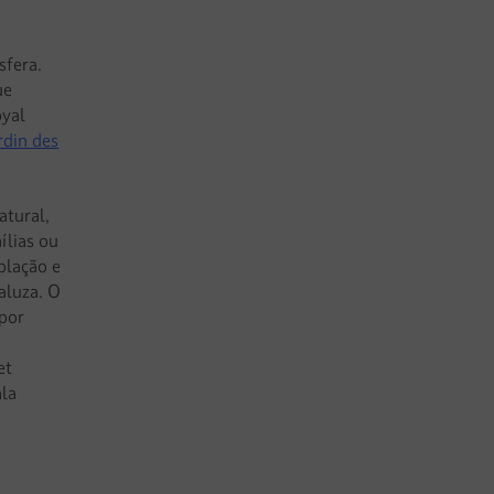
sfera.
ue
oyal
rdin des
atural,
ílias ou
plação e
aluza. O
por
et
ala