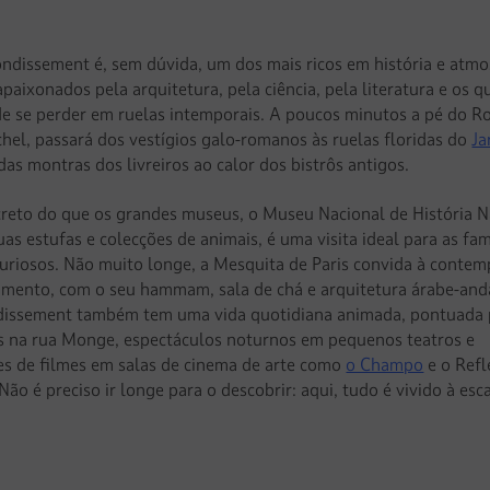
ondissement é, sem dúvida, um dos mais ricos em história e atmo
apaixonados pela arquitetura, pela ciência, pela literatura e os q
e se perder em ruelas intemporais. A poucos minutos a pé do R
chel, passará dos vestígios galo-romanos às ruelas floridas do
Ja
 das montras dos livreiros ao calor dos bistrôs antigos.
creto do que os grandes museus, o Museu Nacional de História N
as estufas e colecções de animais, é uma visita ideal para as fam
curiosos. Não muito longe, a Mesquita de Paris convida à contem
amento, com o seu hammam, sala de chá e arquitetura árabe-and
dissement também tem uma vida quotidiana animada, pontuada 
 na rua Monge, espectáculos noturnos em pequenos teatros e
es de filmes em salas de cinema de arte como
o Champo
e o Refl
Não é preciso ir longe para o descobrir: aqui, tudo é vivido à esc