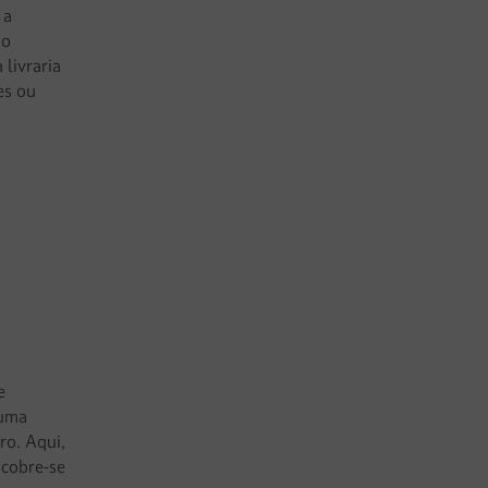
 a
no
 livraria
es ou
e
 uma
ro. Aqui,
scobre-se