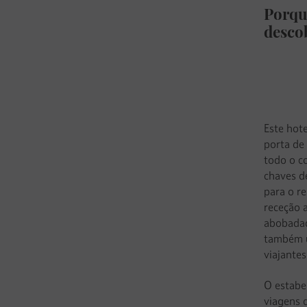
Porqu
desco
Este hot
porta de
todo o c
chaves d
para o re
receção 
abobadad
também u
viajantes
O estabe
viagens 