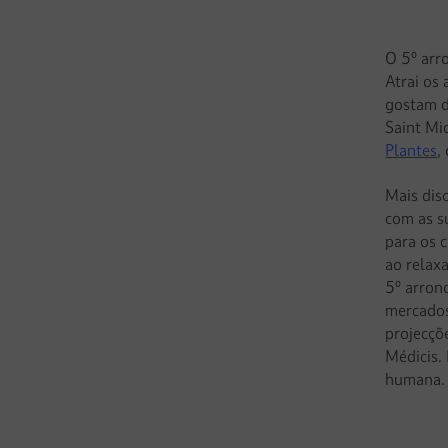
O 5º arr
Atrai os 
gostam d
Saint Mi
Plantes
,
Mais dis
com as su
para os 
ao relax
5º arron
mercados
projecçõ
Médicis. 
humana.