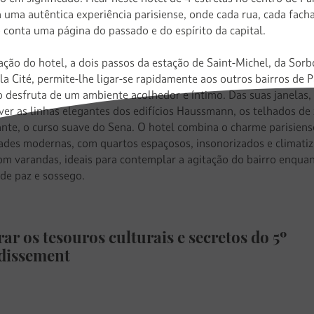
 a uma autêntica experiência parisiense, onde cada rua, cada fach
 conta uma página do passado e do espírito da capital.
zação do hotel, a dois passos da estação de Saint-Michel, da Sor
 la Cité, permite-lhe ligar-se rapidamente aos outros bairros de P
 desfruta de um ambiente acolhedor e íntimo. Das suas janelas,
ver as linhas elegantes dos edifícios Haussmann, os telhados de 
ante, o curso suave do Sena. O hotel combina o charme parisien
des modernas, com quartos espaçosos, insonorizados e climatiz
om varandas, ideais para contemplar a agitação do bairro enqua
 de paz e sossego.
ar os tesouros culturais e secretos do 5º
dissement