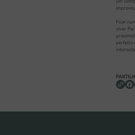
um vinho
improvis
Ficar num
viver Pa
proximid
perfeito
intensid
PARTIL