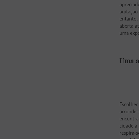
apreciado
agitação
entanto,
aberta a
uma expo
Uma ar
Escolher
arrondis
encontra
cidade à
respira-