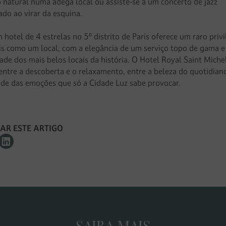
 natural numa adega local ou assiste-se a um concerto de jazz
ado ao virar da esquina.
 hotel de 4 estrelas no 5º distrito de Paris oferece um raro privi
ris como um local, com a elegância de um serviço topo de gama e
ade dos mais belos locais da história. O Hotel Royal Saint Michel
 entre a descoberta e o relaxamento, entre a beleza do quotidian
ade das emoções que só a Cidade Luz sabe provocar.
HAR ESTE ARTIGO
SAIBA MAIS