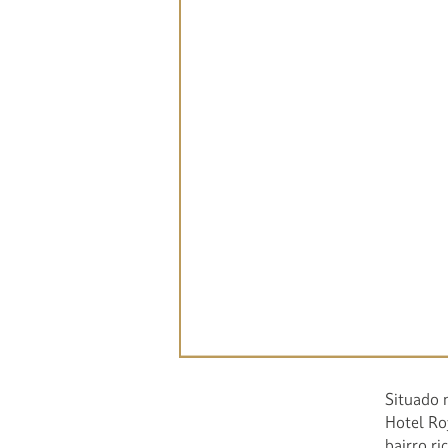
esta
Ficar no
bairros 
conhecid
arquitet
parisiens
Um hot
Situado 
Hotel Ro
bairro ri