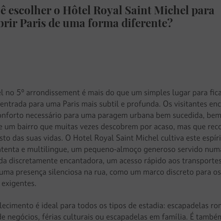
ê escolher o Hôtel Royal Saint Michel para
brir Paris de uma forma diferente?
el no 5º arrondissement é mais do que um simples lugar para fic
 entrada para uma Paris mais subtil e profunda. Os visitantes en
onforto necessário para uma paragem urbana bem sucedida, be
e um bairro que muitas vezes descobrem por acaso, mas que re
sto das suas vidas. O Hotel Royal Saint Michel cultiva este espír
atenta e multilingue, um pequeno-almoço generoso servido num
a discretamente encantadora, um acesso rápido aos transporte
ma presença silenciosa na rua, como um marco discreto para o
 exigentes.
lecimento é ideal para todos os tipos de estadia: escapadelas ro
de negócios, férias culturais ou escapadelas em família. É tamb