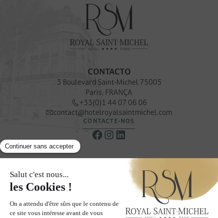
CONTACTO
3 Boulevard Saint-Michel 75005
Paris, FRANÇA
+33(0)1 44 07 06 06
contact@hotelroyalsaintmichel.com
CONTACTE-NOS
NEWSLETTER
Receber as nossas ofertas e promoções especiais
SUBSCREVER A NOSSA NEWSLETTER
AS PÁGINAS