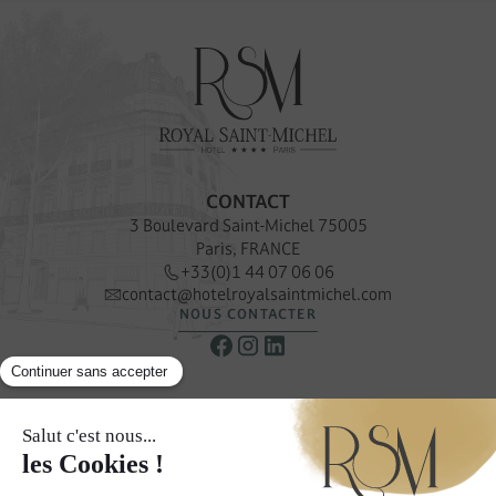
CONTACT
3 Boulevard Saint-Michel 75005
Paris, FRANCE
+33(0)1 44 07 06 06
contact@hotelroyalsaintmichel.com
NOUS CONTACTER
NEWSLETTER
Recevoir nos offres & promotions privilégiées
S’INSCRIRE À LA NEWSLETTER