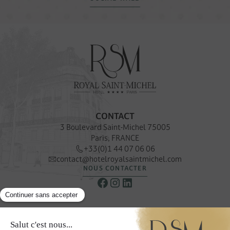
CONTACT
3 Boulevard Saint-Michel 75005
Paris, FRANCE
+33(0)1 44 07 06 06
contact@hotelroyalsaintmichel.com
NOUS CONTACTER
NEWSLETTER
Recevoir nos offres & promotions privilégiées