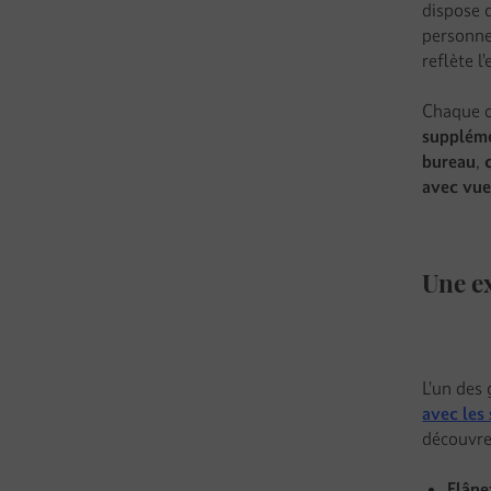
dispose 
personnes
reflète l
Chaque c
suppléme
bureau
,
avec vue 
Une ex
L’un des
avec les
découvre 
Flâne