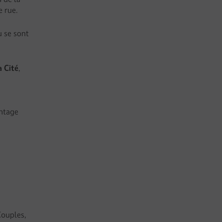
e rue.
ù se sont
a Cité
,
antage
Couples,