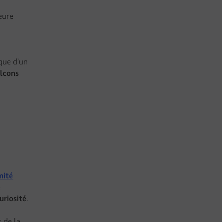
eure
 que d’un
lcons
mité
e
uriosité
.
s de la