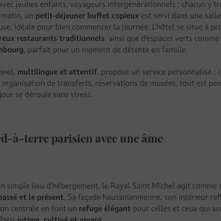
 avec jeunes enfants, voyageurs intergénérationnels : chacun y t
e matin, un
petit-déjeuner buffet copieux
est servi dans une sall
use, idéale pour bien commencer la journée. L’hôtel se situe à pr
eux restaurants traditionnels
, ainsi que d’espaces verts comme
mbourg
, parfait pour un moment de détente en famille.
nnel,
multilingue et attentif
, propose un service personnalisé : 
, organisation de transferts, réservations de musées, tout est pe
jour se déroule sans stress.
ed-à-terre parisien avec une âme
un simple lieu d’hébergement, le Royal Saint Michel agit comme
passé et le présent
. Sa façade haussmannienne, son intérieur raff
tion centrale en font un
refuge élégant
pour celles et ceux qui s
 Paris
intime, cultivé et vivant
.