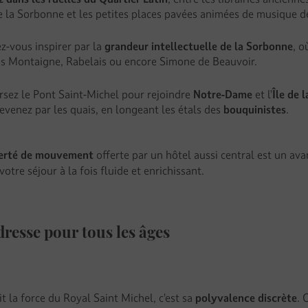
e la Sorbonne et les petites places pavées animées de musique d
ez-vous inspirer par la
grandeur intellectuelle de la Sorbonne
, o
és Montaigne, Rabelais ou encore Simone de Beauvoir.
rsez le Pont Saint-Michel pour rejoindre
Notre-Dame
et l’
Île de l
revenez par les quais, en longeant les étals des
bouquinistes
.
berté de mouvement
offerte par un hôtel aussi central est un av
votre séjour à la fois fluide et enrichissant.
resse pour tous les âges
it la force du Royal Saint Michel, c’est sa
polyvalence discrète
. 