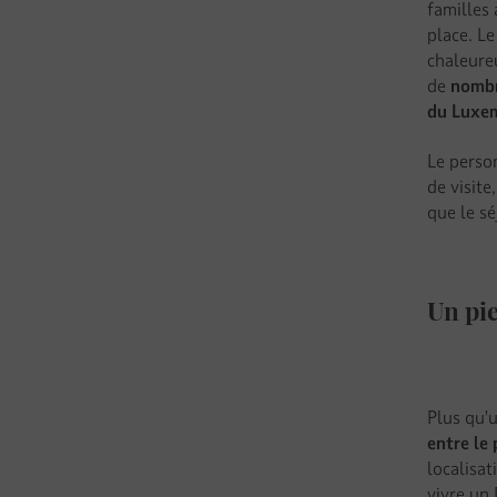
familles
place. L
chaleure
de
nombr
du Luxe
Le perso
de visite
que le sé
Un pi
Plus qu’
entre le 
localisa
vivre un