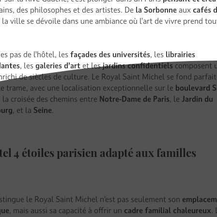
ains, des philosophes et des artistes. De
la Sorbonne
aux
cafés d
, la ville se dévoile dans une ambiance où l’art de vivre prend to
s pas de l’hôtel, les
façades des universités
, les
librairies
dantes
, les
galeries d’art
et les
jardins confidentiels
composent u
nrichi de siècles de culture. Le Royal Saint Michel se fond parfa
te trame, avec une localisation exceptionnelle sur le
boulevard S
à la croisée des chemins entre
Notre-Dame de Paris
, le
Jardin du
urg
, et la
Seine
.
el 4 étoiles parisien adapté aux familles
istingue le Royal Saint Michel n’est pas seulement son
emplacem
que
, mais aussi sa capacité à offrir un
cadre familial chaleureux
.