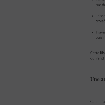
rue d
Laiss
crois
Trave
puis 
Cette
li
qui rend 
Une ad
Ce qui fa