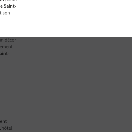
e Saint-
ut son
n décor
itement
aint-
ent
 L’hôtel