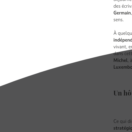
des écriv
Germain
sens.
À quelque
indépen
vivant, e
dans cet
Michel
, 
Luxembo
Un hôt
Ce qui d
stratégi