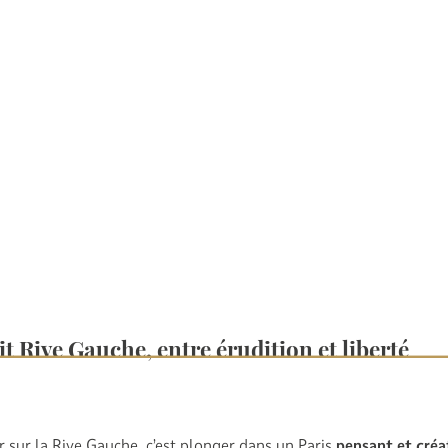
Hôtel Royal Saint Michel à Paris
 il y a des lieux qui résonnent comme des promesses. La
Rive Gau
de l’intelligentsia française, incarne une atmosphère unique où
c
 et douceur de vivre
cohabitent naturellement. C’est au cœur de
entre les pierres chargées d’histoire du
Quartier Latin
et la vie 
rmain-des-Prés
, que se trouve l’
Hôtel Royal Saint Michel
: une
a
 raffinée
, pensée pour accueillir les voyageurs en quête d’
authen
ne
, avec le
confort d’un hôtel 4 étoiles
.
it Rive Gauche, entre érudition et liberté
r sur la Rive Gauche, c’est plonger dans un Paris
pensant et créa