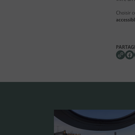
Choisir c
accessib
PARTAGE