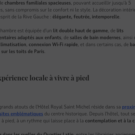
de
chambres familiales spacieuses
, pouvant accueillir jusqu’à 5
, sans compromis sur le confort ni le style. La décoration intéri
’esprit de la Rive Gauche :
élégante, feutrée, intemporelle
.
hambre est équipée d’un
lit double haut de gamme
, de
lits
ntaires adaptés aux enfants
, de
salles de bain modernes
, ainsi
climatisation
,
connexion Wi-Fi rapide
, et dans certains cas, de
ba
sur les toits de Paris
.
périence locale à vivre à pied
 grands atouts de l’Hôtel Royal Saint Michel réside dans sa
proxi
 sites emblématiques
du centre historique. Depuis l’hôtel, tout s
à pied, à un rythme qui laisse place à la
contemplation et à la c
z dans les ruelles du Quartier Latin
, entre les librairies ancienne