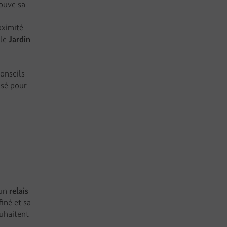
rouve sa
e
oximité
 le
Jardin
conseils
nsé pour
 un
relais
iné et sa
ouhaitent