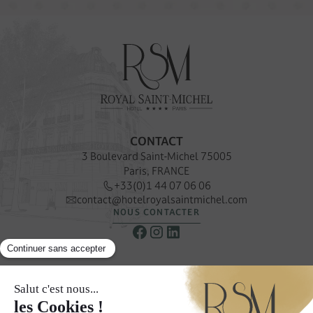
CONTACT
3 Boulevard Saint-Michel 75005
Paris, FRANCE
+33(0)1 44 07 06 06
contact@hotelroyalsaintmichel.com
NOUS CONTACTER
NEWSLETTER
Recevoir nos offres & promotions privilégiées
S’INSCRIRE À LA NEWSLETTER