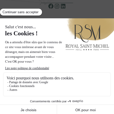
NEWSLETTER
Recevoir nos offres & promotions privilégiées
S’INSCRIRE À LA NEWSLETTER
LES PAGES
Hotel
Chambres
Quartier
Galerie
Offres
Blog
Mur social
Contact & Accès
© 2024 Hôtel Royal Saint-Michel - Tous droits réservés
Mentions légales
Politique de confidentialité