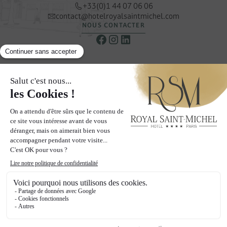
+33(0)1 44 07 06 06
contact@hotelroyalsaintmichel.com
NOUS CONTACTER
NEWSLETTER
Recevoir nos offres & promotions privilégiées
S’INSCRIRE À LA NEWSLETTER
LES PAGES
Hotel
Chambres
Quartier
Galerie
Offres
Blog
Mur social
Contact & Accès
© 2024 Hôtel Royal Saint-Michel - Tous droits réservés