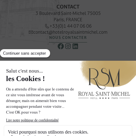
CONTACT
3 Boulevard Saint-Michel 75005
Paris, FRANCE
+33(0)1 44 07 06 06
contact@hotelroyalsaintmichel.com
NOUS CONTACTER
NEWSLETTER
Recevoir nos offres & promotions privilégiées
S’INSCRIRE À LA NEWSLETTER
LES PAGES
Hotel
Chambres
Quartier
Galerie
Offres
Blog